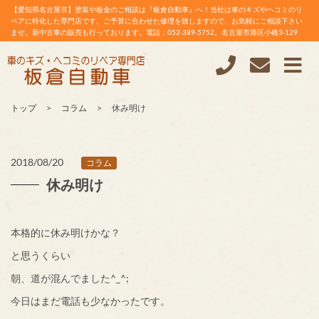
【愛知県名古屋市】塗装や板金のご相談は『板倉自動車』へ！当社は車のキズやヘコミのリ
ペアに特化した専門店です。ご予算に合わせた修理を致しますので、お気軽にご相談下さい
ませ。新中古車の販売も行っております。電話：052-389-5752。名古屋市港区小碓3-129
トップ
コラム
休み明け
2018/08/20
コラム
休み明け
本格的に休み明けかな？
と思うくらい
朝、道が混んでました^_^;
今日はまだ電話も少なかったです。