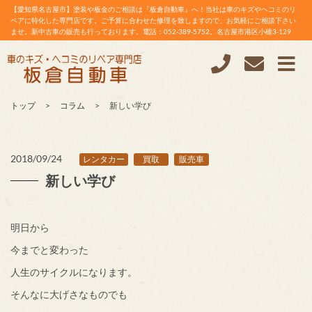
【愛知県名古屋市】塗装や板金のご相談は『板倉自動車』へ！当社は車のキズやヘコミのリ
ペアに特化した専門店です。ご予算に合わせた修理を致しますので、お気軽にご相談下さい
ませ。新中古車の販売も行っております。電話：052-389-5752。名古屋市港区小碓3-129
トップ
コラム
新しい学び
2018/09/24
レンタカー
買取
販売車
新しい学び
明日から
今までと変わった
人生のサイクルになります。
そんなに大げさなものでも