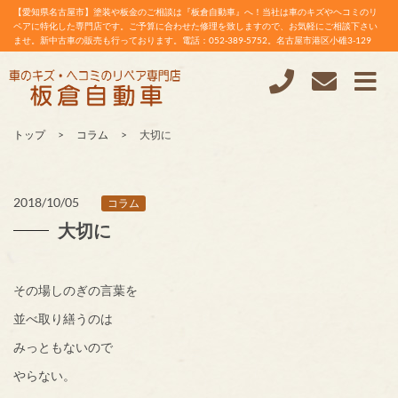
【愛知県名古屋市】塗装や板金のご相談は『板倉自動車』へ！当社は車のキズやヘコミのリ
ペアに特化した専門店です。ご予算に合わせた修理を致しますので、お気軽にご相談下さい
ませ。新中古車の販売も行っております。電話：052-389-5752。名古屋市港区小碓3-129
トップ
コラム
大切に
2018/10/05
コラム
大切に
その場しのぎの言葉を
並べ取り繕うのは
みっともないので
やらない。