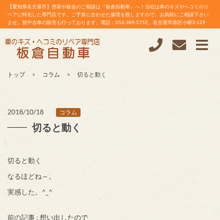
【愛知県名古屋市】塗装や板金のご相談は『板倉自動車』へ！当社は車のキズやヘコミのリ
ペアに特化した専門店です。ご予算に合わせた修理を致しますので、お気軽にご相談下さい
ませ。新中古車の販売も行っております。電話：052-389-5752。名古屋市港区小碓3-129
トップ
コラム
切ると動く
2018/10/18
コラム
切ると動く
切ると動く
なるほどね～。
実感した。^_^
前の記事 :
想い出したので