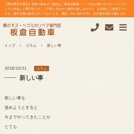
【愛知県名古屋市】塗装や板金のご相談は『板倉自動車』へ！当社は車のキズやヘコミのリ
ペアに特化した専門店です。ご予算に合わせた修理を致しますので、お気軽にご相談下さい
ませ。新中古車の販売も行っております。電話：052-389-5752。名古屋市港区小碓3-129
トップ
コラム
新しい事
2018/10/31
コラム
新しい事
新しい事を
進めようとすると
今までやってきたことが
とても