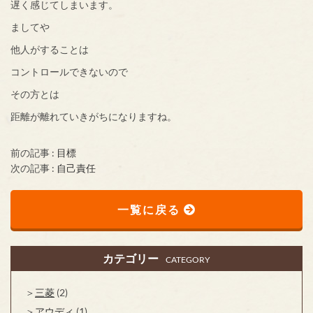
遅く感じてしまいます。
ましてや
他人がすることは
コントロールできないので
その方とは
距離が離れていきがちになりますね。
前の記事 :
目標
次の記事 :
自己責任
一覧に戻る
カテゴリー
CATEGORY
三菱
(2)
アウディ
(1)