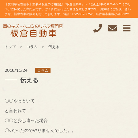
【愛知県名古屋市】塗装や板金のご相談は『板倉自動車』へ！当社は車のキズやヘコミのリ
ペアに特化した専門店です。ご予算に合わせた修理を致しますので、お気軽にご相談下さい
ませ。新中古車の販売も行っております。電話：052-389-5752。名古屋市港区小碓3-129
トップ
コラム
伝える
2018/11/24
コラム
伝える
〇〇やっといて
と言われて
〇〇と少し違った場合
〇○だったのでやりませんでした。。