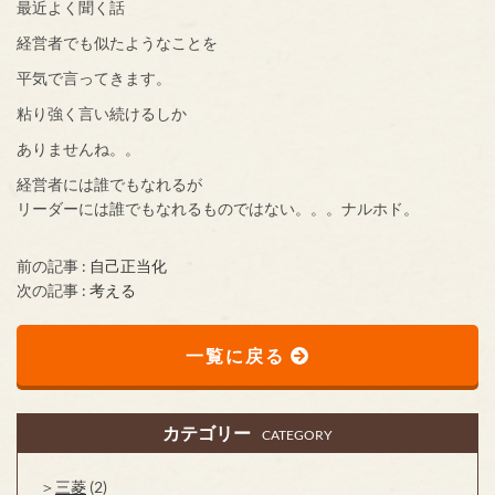
最近よく聞く話
経営者でも似たようなことを
平気で言ってきます。
粘り強く言い続けるしか
ありませんね。。
経営者には誰でもなれるが
リーダーには誰でもなれるものではない。。。ナルホド。
前の記事 :
自己正当化
次の記事 :
考える
一覧に戻る
カテゴリー
CATEGORY
三菱
(2)