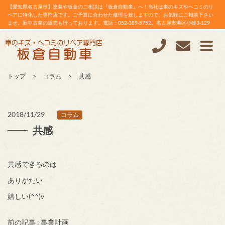
【愛知県名古屋市】塗装や板金のご相談は『板倉自動車』へ！当社は車のキズやヘコミのリ
ペアに特化した専門店です。ご予算に合わせた修理を致しますので、お気軽にご相談下さい
ませ。新中古車の販売も行っております。電話：052-389-5752。名古屋市港区小碓3-129
トップ
コラム
共感
2018/11/29
コラム
共感
共感できるのは
ありがたい
嬉しい(^^)v
前の記事 :
事業計画