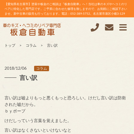
【愛知県名古屋市】塗装や板金のご相談は『板倉自動車』へ！当社は車のキズやヘコミのリ
ペアに特化した専門店です。ご予算に合わせた修理を致しますので、お気軽にご相談下さい
ませ。新中古車の販売も行っております。電話：052-389-5752。名古屋市港区小碓3-129
トップ
コラム
言い訳
2018/12/06
コラム
言い訳
言い訳は嘘よりもっと悪くもっと恐ろしい。けだし言い訳は防衛
された嘘だから。
ｂｙポープ
けだしっていう言葉を覚えました。
言い訳はなくさないといけないなと