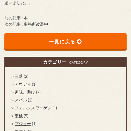
思いました。。
前の記事 :
本
次の記事 :
事務所改装中
一覧に戻る
カテゴリー
CATEGORY
三菱
(2)
アウディ
(1)
趣味、遊び
(7)
スバル
(2)
フォルクスワーゲン
(1)
車検
(5)
プジョー
(1)