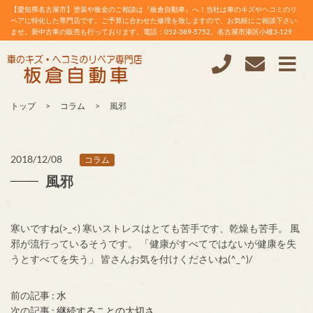
【愛知県名古屋市】塗装や板金のご相談は『板倉自動車』へ！当社は車のキズやヘコミのリ
ペアに特化した専門店です。ご予算に合わせた修理を致しますので、お気軽にご相談下さい
ませ。新中古車の販売も行っております。電話：052-389-5752。名古屋市港区小碓3-129
トップ
コラム
風邪
2018/12/08
コラム
風邪
寒いですね(>_<) 寒いストレスはとても苦手です、乾燥も苦手。 風
邪が流行っているそうです。 「健康がすべてではないが健康を失
うとすべてを失う」 皆さんお気を付けくださいね(^_^)/
前の記事 :
水
次の記事 :
継続することの大切さ