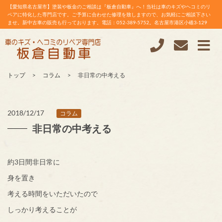
【愛知県名古屋市】塗装や板金のご相談は『板倉自動車』へ！当社は車のキズやヘコミのリ
ペアに特化した専門店です。ご予算に合わせた修理を致しますので、お気軽にご相談下さい
ませ。新中古車の販売も行っております。電話：052-389-5752。名古屋市港区小碓3-129
トップ
コラム
非日常の中考える
2018/12/17
コラム
非日常の中考える
約3日間非日常に
身を置き
考える時間をいただいたので
しっかり考えることが