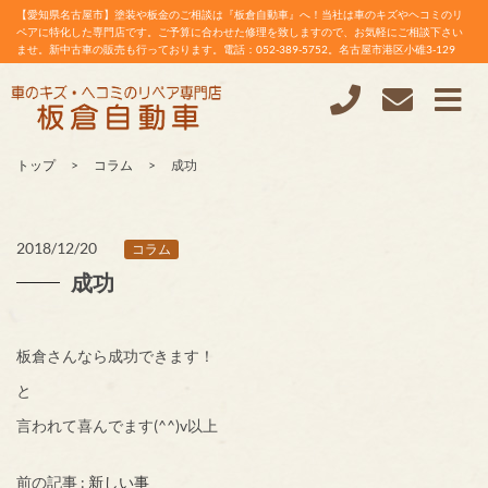
【愛知県名古屋市】塗装や板金のご相談は『板倉自動車』へ！当社は車のキズやヘコミのリ
ペアに特化した専門店です。ご予算に合わせた修理を致しますので、お気軽にご相談下さい
ませ。新中古車の販売も行っております。電話：052-389-5752。名古屋市港区小碓3-129
トップ
コラム
成功
2018/12/20
コラム
成功
板倉さんなら成功できます！
と
言われて喜んでます(^^)v以上
前の記事 :
新しい事