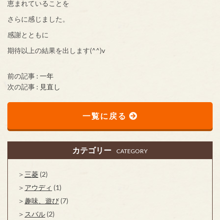
恵まれていることを
さらに感じました。
感謝とともに
期待以上の結果を出します(^^)v
前の記事 :
一年
次の記事 :
見直し
一覧に戻る
カテゴリー
CATEGORY
三菱
(2)
アウディ
(1)
趣味、遊び
(7)
スバル
(2)