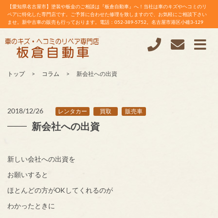
【愛知県名古屋市】塗装や板金のご相談は『板倉自動車』へ！当社は車のキズやヘコミのリ
ペアに特化した専門店です。ご予算に合わせた修理を致しますので、お気軽にご相談下さい
ませ。新中古車の販売も行っております。電話：052-389-5752。名古屋市港区小碓3-129
トップ
コラム
新会社への出資
2018/12/26
レンタカー
買取
販売車
新会社への出資
新しい会社への出資を
お願いすると
ほとんどの方がOKしてくれるのが
わかったときに