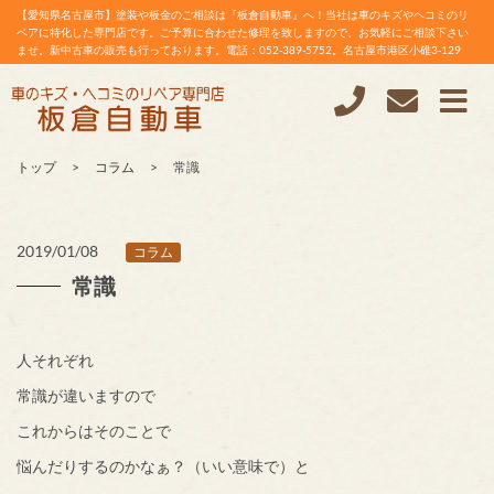
【愛知県名古屋市】塗装や板金のご相談は『板倉自動車』へ！当社は車のキズやヘコミのリ
ペアに特化した専門店です。ご予算に合わせた修理を致しますので、お気軽にご相談下さい
ませ。新中古車の販売も行っております。電話：052-389-5752。名古屋市港区小碓3-129
トップ
コラム
常識
2019/01/08
コラム
常識
人それぞれ
常識が違いますので
これからはそのことで
悩んだりするのかなぁ？（いい意味で）と