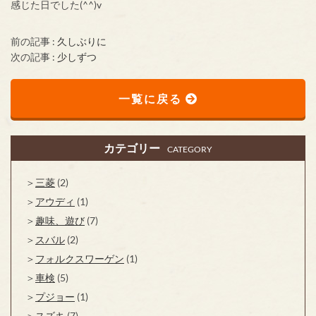
感じた日でした(^^)v
前の記事 :
久しぶりに
次の記事 :
少しずつ
一覧に戻る
カテゴリー
CATEGORY
三菱
(2)
アウディ
(1)
趣味、遊び
(7)
スバル
(2)
フォルクスワーゲン
(1)
車検
(5)
プジョー
(1)
スズキ
(7)