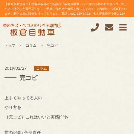
【愛知県名古屋市】塗装や板金のご相談は『板倉自動車』へ！当社は車のキズやヘコミのリ
ペアに特化した専門店です。ご予算に合わせた修理を致しますので、お気軽にご相談下さい
ませ。新中古車の販売も行っております。電話：052-389-5752。名古屋市港区小碓3-129
トップ
コラム
完コピ
2019/02/27
コラム
完コピ
上手くやってる人の
やり方を
｛完コピ｝これはいいと実感(^^)v
前の記事 :
任命責任