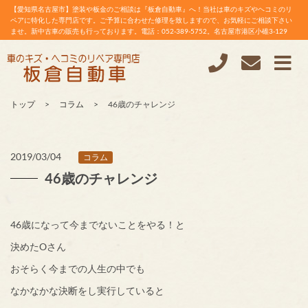
【愛知県名古屋市】塗装や板金のご相談は『板倉自動車』へ！当社は車のキズやヘコミのリ
ペアに特化した専門店です。ご予算に合わせた修理を致しますので、お気軽にご相談下さい
ませ。新中古車の販売も行っております。電話：052-389-5752。名古屋市港区小碓3-129
トップ
コラム
46歳のチャレンジ
2019/03/04
コラム
46歳のチャレンジ
46歳になって今までないことをやる！と
決めたOさん
おそらく今までの人生の中でも
なかなかな決断をし実行していると