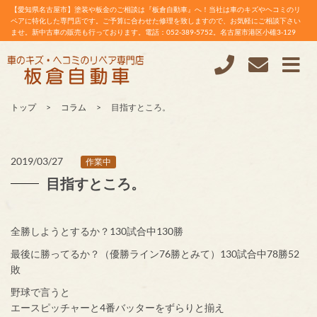
【愛知県名古屋市】塗装や板金のご相談は『板倉自動車』へ！当社は車のキズやヘコミのリ
ペアに特化した専門店です。ご予算に合わせた修理を致しますので、お気軽にご相談下さい
ませ。新中古車の販売も行っております。電話：052-389-5752。名古屋市港区小碓3-129
トップ
コラム
目指すところ。
2019/03/27
作業中
目指すところ。
全勝しようとするか？130試合中130勝
最後に勝ってるか？（優勝ライン76勝とみて）130試合中78勝52
敗
野球で言うと
エースピッチャーと4番バッターをずらりと揃え