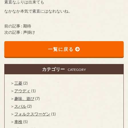
素直なふりは出来ても
なかなか本気で素直にはなれないね。
前の記事 :
期待
次の記事 :
声掛け
一覧に戻る
カテゴリー
CATEGORY
三菱
(2)
アウディ
(1)
趣味、遊び
(7)
スバル
(2)
フォルクスワーゲン
(1)
車検
(5)