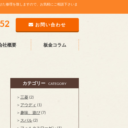
せた修理を致しますので、お気軽にご相談下さいま
752
お問い合わせ
会社概要
板金コラム
カテゴリー
CATEGORY
三菱
(2)
アウディ
(1)
趣味、遊び
(7)
スバル
(2)
フォルクスワーゲン
(1)