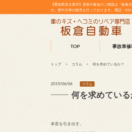
【愛知県名古屋市】塗装や板金のご相談は『板倉自
せ。新中古車の販売も行っております。電話：052-38
TOP
事故車修
トップ
コラム
何を求めているか？
2019/06/06
コラム
何を求めている
本音を引き出す。