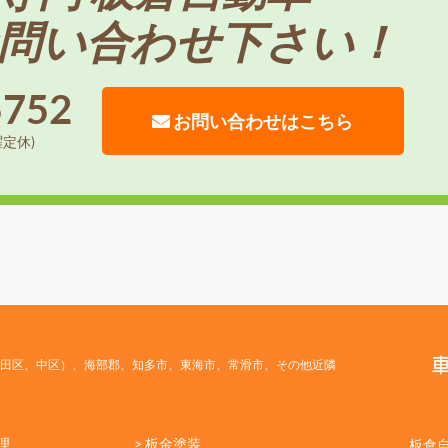
問い合わせ下さい！
5752
お問い合わせはこちら
曜定休)
田区、中区）、海部郡、知多市、東海市、常滑市、その他近隣
理
> 板金塗装
板倉