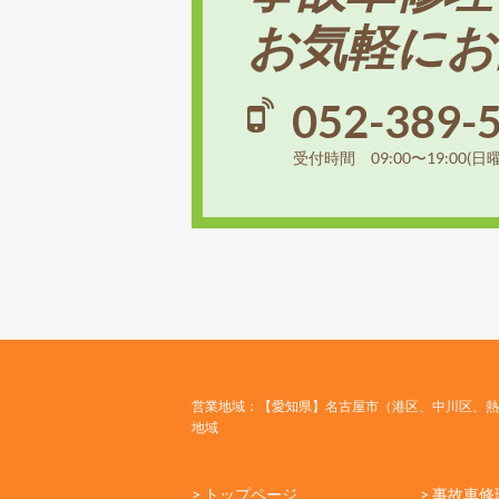
お気軽にお
052-389-
受付時間 09:00〜19:00(日
営業地域：【愛知県】名古屋市（港区、中川区、熱
地域
> トップページ
> 事故車修