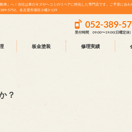
動車』へ！当社は車のキズやヘコミのリペアに特化した専門店です。ご予算に合わ
9-5752。名古屋市港区小碓3-129
052-389-5
受付時間 09:00〜19:00(日曜定休)
理
板金塗装
修理実績
か？