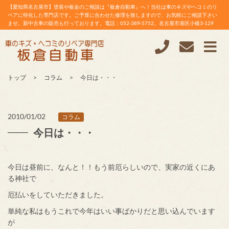
【愛知県名古屋市】塗装や板金のご相談は『板倉自動車』へ！当社は車のキズやヘコミのリ
ペアに特化した専門店です。ご予算に合わせた修理を致しますので、お気軽にご相談下さい
ませ。新中古車の販売も行っております。電話：052-389-5752。名古屋市港区小碓3-129
トップ
コラム
今日は・・・
2010/01/02
コラム
今日は・・・
今日は昼前に、なんと！！もう前厄らしいので、実家の近くにあ
る神社で
厄払いをしていただきました。
単純な私はもうこれで今年はいい事ばかりだと思い込んでいます
が