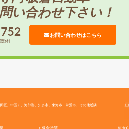
問い合わせ下さい！
5752
お問い合わせはこちら
曜定休)
田区、中区）、海部郡、知多市、東海市、常滑市、その他近隣
理
> 板金塗装
板倉