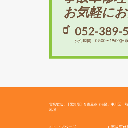
お気軽にお
052-389-
受付時間 09:00〜19:00(日
営業地域：【愛知県】名古屋市（港区、中川区、熱
地域
> トップページ
> 事故車修