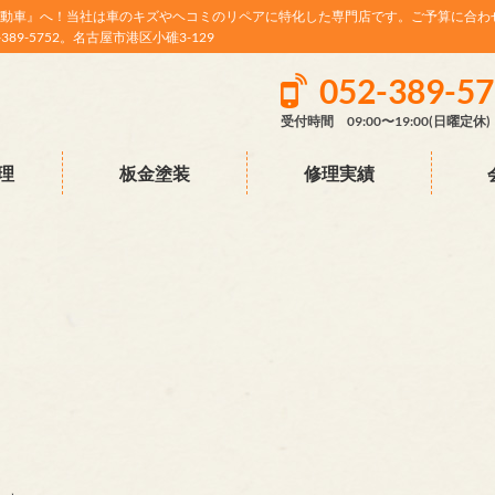
動車』へ！当社は車のキズやヘコミのリペアに特化した専門店です。ご予算に合わ
9-5752。名古屋市港区小碓3-129
052-389-5
受付時間 09:00〜19:00(日曜定休)
理
板金塗装
修理実績