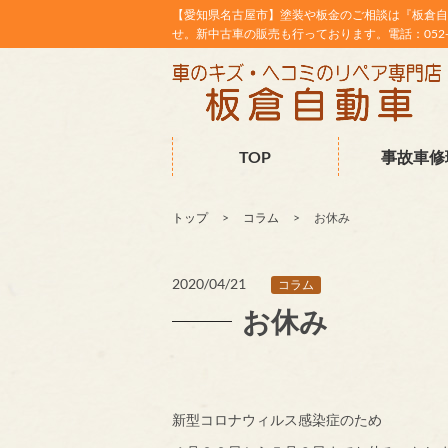
【愛知県名古屋市】塗装や板金のご相談は『板倉自
せ。新中古車の販売も行っております。電話：052-38
TOP
事故車修
トップ
コラム
お休み
2020/04/21
コラム
お休み
新型コロナウィルス感染症のため