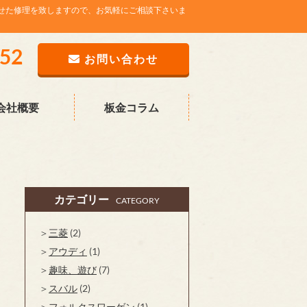
せた修理を致しますので、お気軽にご相談下さいま
752
お問い合わせ
会社概要
板金コラム
カテゴリー
CATEGORY
三菱
(2)
アウディ
(1)
趣味、遊び
(7)
スバル
(2)
フォルクスワーゲン
(1)