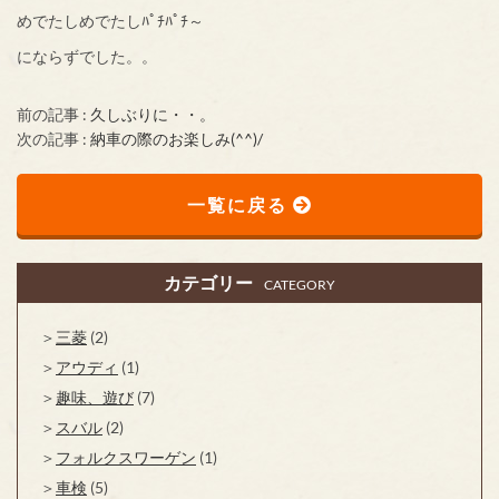
めでたしめでたしﾊﾟﾁﾊﾟﾁ～
にならずでした。。
前の記事 :
久しぶりに・・。
次の記事 :
納車の際のお楽しみ(^^)/
一覧に戻る
カテゴリー
CATEGORY
三菱
(2)
アウディ
(1)
趣味、遊び
(7)
スバル
(2)
フォルクスワーゲン
(1)
車検
(5)