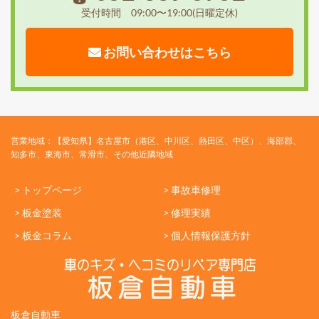
受付時間 09:00〜19:00(日曜定休)
お問い合わせはこちら
営業地域：【愛知県】名古屋市（港区、中川区、熱田区、中区）、海部郡、
知多市、東海市、常滑市、その他近隣地域
> トップページ
> 事故車修理
> 板金塗装
> 修理実績
> 板金コラム
> 個人情報保護方針
板倉自動車