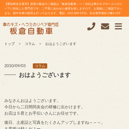
【愛知県名古屋市】塗装や板金のご相談は『板倉自動車』へ！当社は車のキズやヘコミのリ
ペアに特化した専門店です。ご予算に合わせた修理を致しますので、お気軽にご相談下さい
ませ。新中古車の販売も行っております。電話：052-389-5752。名古屋市港区小碓3-129
トップ
コラム
おはようございます
2010/09/03
コラム
おはようございます
みなさんおはようございます。
今日から二日間同友会の研修に出かけます。
お店はＳ君とお手伝いさんにお任せです。
後日、土産話と写真をたくさんアップしますね～～～。
Ｓ君後は頼んだよー。