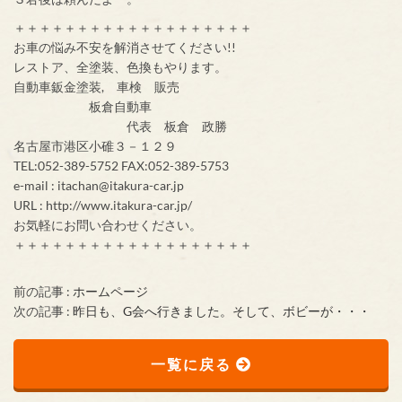
＋＋＋＋＋＋＋＋＋＋＋＋＋＋＋＋＋＋＋
お車の悩み不安を解消させてください!!
レストア、全塗装、色換もやります。
自動車鈑金塗装, 車検 販売
板倉自動車
代表 板倉 政勝
名古屋市港区小碓３－１２９
TEL:052-389-5752 FAX:052-389-5753
e-mail : itachan@itakura-car.jp
URL : http://www.itakura-car.jp/
お気軽にお問い合わせください。
＋＋＋＋＋＋＋＋＋＋＋＋＋＋＋＋＋＋＋
前の記事 :
ホームページ
次の記事 :
昨日も、G会へ行きました。そして、ボビーが・・・
一覧に戻る