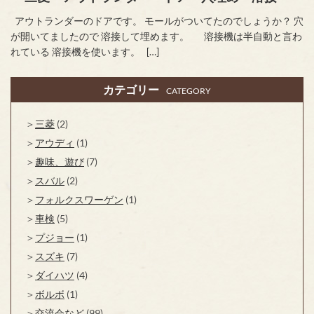
アウトランダーのドアです。 モールがついてたのでしょうか？ 穴
が開いてましたので 溶接して埋めます。 溶接機は半自動と言わ
れている 溶接機を使います。 […]
カテゴリー
CATEGORY
三菱
(2)
アウディ
(1)
趣味、遊び
(7)
スバル
(2)
フォルクスワーゲン
(1)
車検
(5)
プジョー
(1)
スズキ
(7)
ダイハツ
(4)
ボルボ
(1)
交流会など
(99)