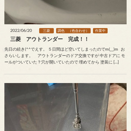
2022/06/20
三菱
調色 （色合わせ）
作業中
三菱 アウトランダー 完成！！
先日の続き(^^でえす。 ５日間ほど空いてしまったのでm(__)m お
さらいします。 アウトランダーのドア交換ですが 中古ドアに モ
ールがついていた？穴が開いていたので 埋めてから 塗装に […]