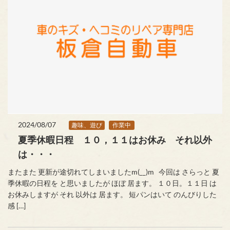
2024/08/07
趣味、遊び
作業中
夏季休暇日程 １０，１１はお休み それ以外
は・・・
またまた 更新が途切れてしまいましたm(__)m 今回は さらっと 夏
季休暇の日程を と思いましたが ほぼ 居ます。 １０日。１１日 は
お休みしますが それ 以外は 居ます。 短パンはいて のんびりした
感 […]