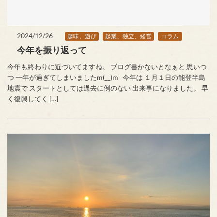
2024/12/26
趣味、遊び
起業、独立、経営
コラム
今年を振り返って
今年も終わりに近づいてますね。 ブログ書かないとなぁと 思いつ
つ 一年が過ぎてしまいましたm(__)m 今年は １月１日の能登半島
地震で スタートとしては過去に例のない 出来事になりました。 早
く復興してく […]