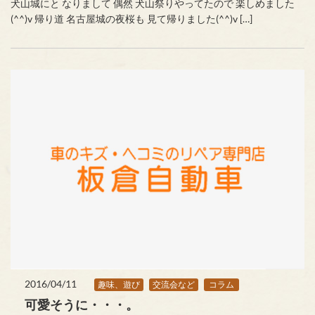
犬山城にと なりまして 偶然 犬山祭りやってたので 楽しめました
(^^)v 帰り道 名古屋城の夜桜も 見て帰りました(^^)v […]
2016/04/11
趣味、遊び
交流会など
コラム
可愛そうに・・・。