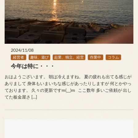
2024/11/08
経営者
趣味、遊び
起業、独立、経営
作業中
コラム
今年は特に・・・
おはようございます。 朝は冷えますね。 夏の疲れも出てる感じが
ありまして 身体もいまいちな感じがあったりしますが 何とかやっ
ております。 久々の更新ですm(__)m ここ数年 多いご依頼が 出し
てた板金屋さ […]