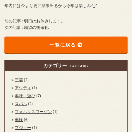
年内には今より更に結果出るから今年は楽しみ^_^
前の記事 :
明日はお休みします。
次の記事 :
願望の明確化
一覧に戻る
カテゴリー
CATEGORY
三菱
(2)
アウディ
(1)
趣味、遊び
(7)
スバル
(2)
フォルクスワーゲン
(1)
車検
(5)
プジョー
(1)