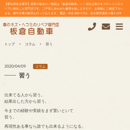
【愛知県名古屋市】塗装や板金のご相談は『板倉自動車』へ！当社は車のキズやヘコミのリ
ペアに特化した専門店です。ご予算に合わせた修理を致しますので、お気軽にご相談下さい
ませ。新中古車の販売も行っております。電話：052-389-5752。名古屋市港区小碓3-129
トップ
コラム
習う
2020/04/09
コラム
習う
出来てる人から習う。
結果出した方から習う。
今までの経験や実績をまず置いといて
習う。
再現性ある事なら誰でも出来るようになる。