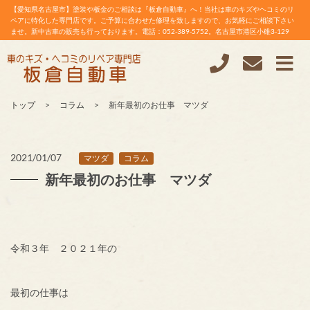
【愛知県名古屋市】塗装や板金のご相談は『板倉自動車』へ！当社は車のキズやヘコミのリ
ペアに特化した専門店です。ご予算に合わせた修理を致しますので、お気軽にご相談下さい
ませ。新中古車の販売も行っております。電話：052-389-5752。名古屋市港区小碓3-129
トップ
コラム
新年最初のお仕事 マツダ
2021/01/07
マツダ
コラム
新年最初のお仕事 マツダ
令和３年 ２０２１年の
最初の仕事は