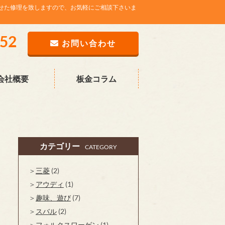
せた修理を致しますので、お気軽にご相談下さいま
752
お問い合わせ
会社概要
板金コラム
カテゴリー
CATEGORY
三菱
(2)
アウディ
(1)
趣味、遊び
(7)
スバル
(2)
フォルクスワーゲン
(1)