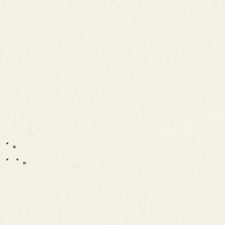
・・。
・・・。