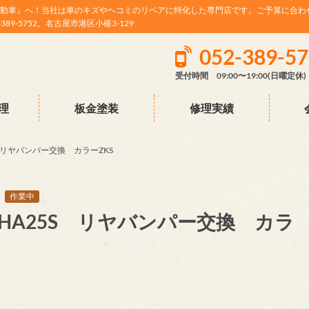
動車』へ！当社は車のキズやヘコミのリペアに特化した専門店です。ご予算に合わ
9-5752。名古屋市港区小碓3-129
052-389-5
受付時間 09:00〜19:00(日曜定休)
理
板金塗装
修理実績
 リヤバンパー交換 カラーZKS
作業中
HA25S リヤバンパー交換 カラ