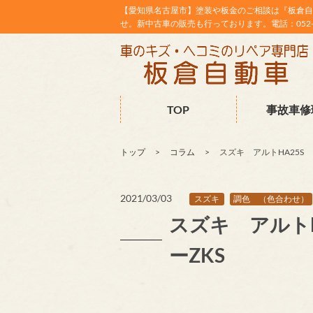
【愛知県名古屋市】塗装や板金のご相談は『板倉自
せ。新中古車の販売も行っております。電話：052-38
TOP
事故車修
トップ
コラム
スズキ アルトHA25S
2021/03/03
スズキ
調色 （色合わせ）
スズキ アルト
ーZKS