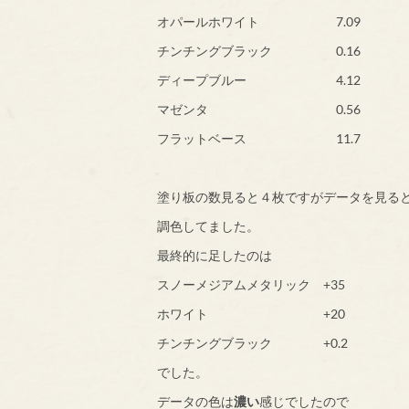
オパールホワイト 7.09
チンチングブラック 0.16
ディープブルー 4.12
マゼンタ 0.56
フラットベース 11.7
塗り板の数見ると４枚ですがデータを見る
調色してました。
最終的に足したのは
スノーメジアムメタリック +35
ホワイト +20
チンチングブラック +0.2
でした。
データの色は
濃い
感じでしたので