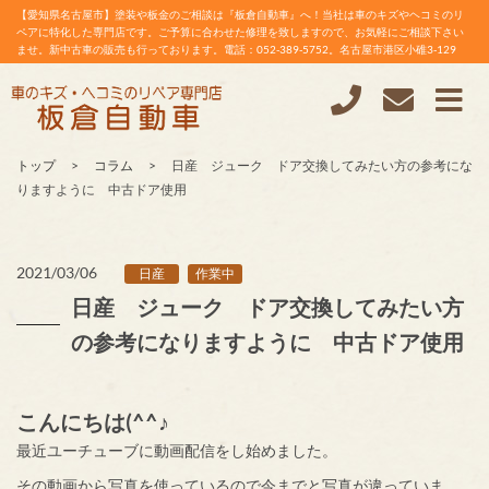
【愛知県名古屋市】塗装や板金のご相談は『板倉自動車』へ！当社は車のキズやヘコミのリ
ペアに特化した専門店です。ご予算に合わせた修理を致しますので、お気軽にご相談下さい
ませ。新中古車の販売も行っております。電話：052-389-5752。名古屋市港区小碓3-129
トップ
コラム
日産 ジューク ドア交換してみたい方の参考にな
りますように 中古ドア使用
2021/03/06
日産
作業中
日産 ジューク ドア交換してみたい方
の参考になりますように 中古ドア使用
こんにちは(^^♪
最近ユーチューブに動画配信をし始めました。
その動画から写真を使っているので今までと写真が違っていま