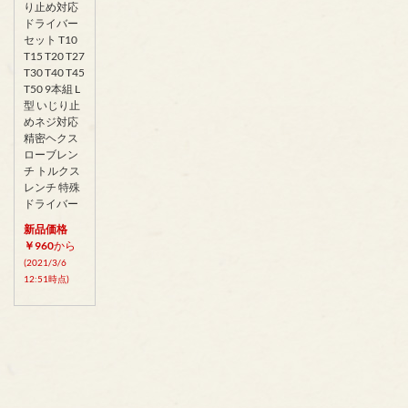
り止め対応
ドライバー
セット T10
T15 T20 T27
T30 T40 T45
T50 9本組 L
型 いじり止
めネジ対応
精密ヘクス
ローブレン
チ トルクス
レンチ 特殊
ドライバー
新品価格
￥960
から
(2021/3/6
12:51時点)