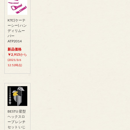
KTC(ケーテ
ーシー) ハン
ディリムー
バー
ATP2014
新品価格
￥2,915
から
(2021/3/6
12:52時点)
BESTU 星型
ヘックスロ
ーブ レンチ
セット いじ