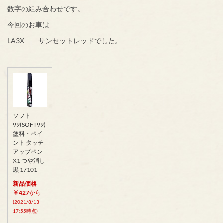
数字の組み合わせです。
今回のお車は
LA3X サンセットレッドでした。
ソフト
99(SOFT99)
塗料・ペイ
ント タッチ
アップペン
X1 つや消し
黒 17101
新品価格
￥427
から
(2021/8/13
17:55時点)