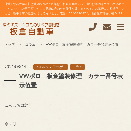
【愛知県名古屋市】塗装や板金のご相談は『板倉自動車』へ！当社は車のキズやヘコミのリ
ペアに特化した専門店です。ご予算に合わせた修理を致しますので、お気軽にご相談下さい
ませ。新中古車の販売も行っております。電話：052-389-5752。名古屋市港区小碓3-129
トップ
コラム
VWポロ 板金塗装修理 カラー番号表示位置
2021/08/14
フォルクスワーゲン
コラム
VWポロ 板金塗装修理 カラー番号表
示位置
こんにちは(^^♪
今回は