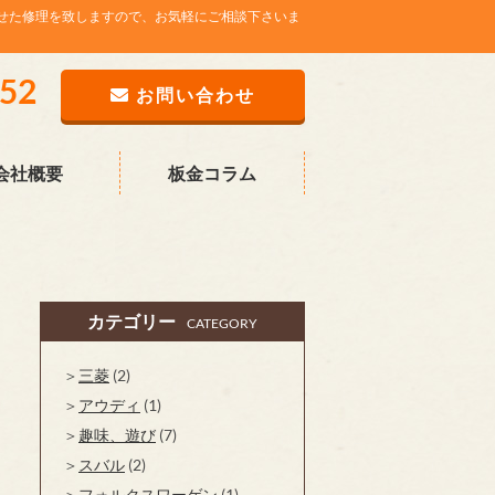
せた修理を致しますので、お気軽にご相談下さいま
752
お問い合わせ
会社概要
板金コラム
カテゴリー
CATEGORY
三菱
(2)
アウディ
(1)
趣味、遊び
(7)
スバル
(2)
フォルクスワーゲン
(1)