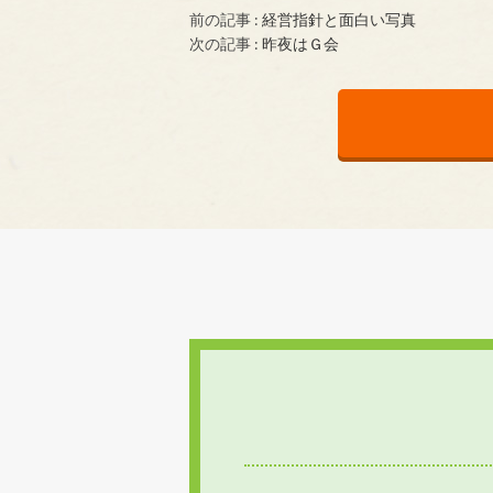
前の記事 :
経営指針と面白い写真
次の記事 :
昨夜はＧ会