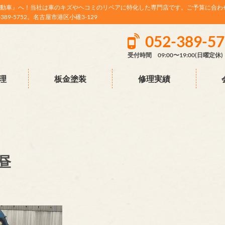
動車』へ！当社は車のキズやヘコミのリペアに特化した専門店です。ご予算に合わ
9-5752。名古屋市港区小碓3-129
052-389-5
受付時間 09:00〜19:00(日曜定休)
理
板金塗装
修理実績
昼