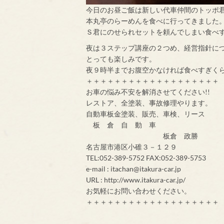
今日のお昼ご飯は新しい代車仲間のトッポ
本丸亭のらーめんを食べに行ってきました
Ｓ君にのせられセットを頼んでしまい食べ
夜は３ステップ講座の２つめ、経営指針に
とっても楽しみです。
夜９時半までお腹空かなければ食べすぎく
＋＋＋＋＋＋＋＋＋＋＋＋＋＋＋＋＋＋＋
お車の悩み不安を解消させてください!!
レストア、全塗装、事故修理やります。
自動車板金塗装、販売、車検、リース
板 倉 自 動 車
板倉 政勝
名古屋市港区小碓３－１２９
TEL:052-389-5752 FAX:052-389-5753
e-mail : itachan@itakura-car.jp
URL : http://www.itakura-car.jp/
お気軽にお問い合わせください。
＋＋＋＋＋＋＋＋＋＋＋＋＋＋＋＋＋＋＋