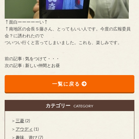
↑面白ーーーーーい↑
↑南地区の会長Ｓ藤さん、とってもいい人です。今度の広報委員
会？に誘われたので
ついつい行くと言ってしまいました。これも、楽しみです。
前の記事 :
気をつけて・・・
次の記事 :
新しい仲間とお昼
一覧に戻る
カテゴリー
CATEGORY
三菱
(2)
アウディ
(1)
趣味、遊び
(7)