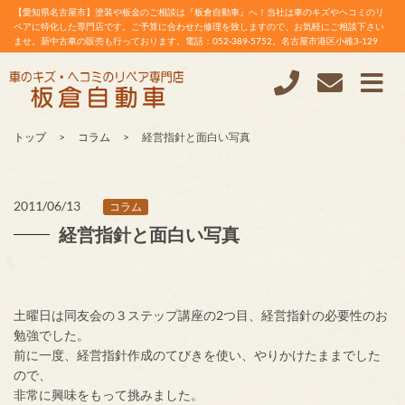
【愛知県名古屋市】塗装や板金のご相談は『板倉自動車』へ！当社は車のキズやヘコミのリ
ペアに特化した専門店です。ご予算に合わせた修理を致しますので、お気軽にご相談下さい
ませ。新中古車の販売も行っております。電話：052-389-5752。名古屋市港区小碓3-129
トップ
コラム
経営指針と面白い写真
2011/06/13
コラム
経営指針と面白い写真
土曜日は同友会の３ステップ講座の2つ目、経営指針の必要性のお
勉強でした。
前に一度、経営指針作成のてびきを使い、やりかけたままでした
ので、
非常に興味をもって挑みました。