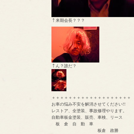
↑来期会長？？？
↑ん？誰だ？
＋＋＋＋＋＋＋＋＋＋＋＋＋＋＋＋＋＋＋
お車の悩み不安を解消させてください!!
レストア、全塗装、事故修理やります。
自動車板金塗装、販売、車検、リース
板 倉 自 動 車
板倉 政勝