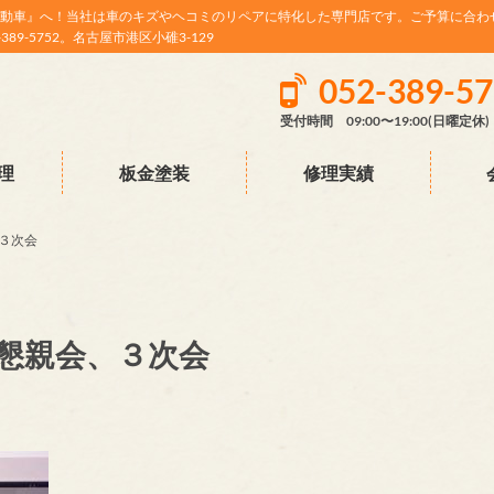
動車』へ！当社は車のキズやヘコミのリペアに特化した専門店です。ご予算に合わ
9-5752。名古屋市港区小碓3-129
052-389-5
受付時間 09:00〜19:00(日曜定休)
理
板金塗装
修理実績
３次会
懇親会、３次会