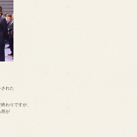
をされた
で終わりですが、
る所が
？