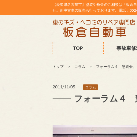
【愛知県名古屋市】塗装や板金のご相談は『板倉自
せ。新中古車の販売も行っております。電話：052-38
TOP
事故車修
トップ
コラム
フォーラム４ 懇親会、
2011/11/05
コラム
フォーラム４ 