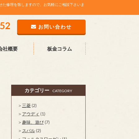
せた修理を致しますので、お気軽にご相談下さいま
752
お問い合わせ
会社概要
板金コラム
カテゴリー
CATEGORY
三菱
(2)
アウディ
(1)
趣味、遊び
(7)
スバル
(2)
フォルクスワーゲン
(1)