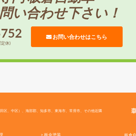
問い合わせ下さい！
5752
お問い合わせはこちら
曜定休)
田区、中区）、海部郡、知多市、東海市、常滑市、その他近隣
理
> 板金塗装
板倉