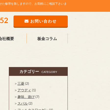
せた修理を致しますので、お気軽にご相談下さいま
752
お問い合わせ
会社概要
板金コラム
カテゴリー
CATEGORY
三菱
(2)
アウディ
(1)
趣味、遊び
(7)
スバル
(2)
フォルクスワーゲン
(1)