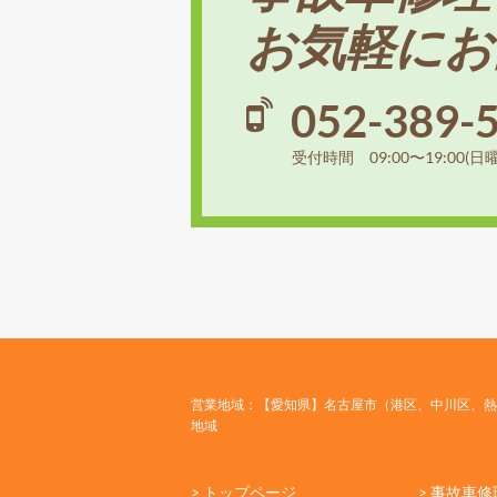
お気軽にお
052-389-
受付時間 09:00〜19:00(日
営業地域：【愛知県】名古屋市（港区、中川区、熱
地域
> トップページ
> 事故車修