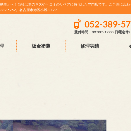
動車』へ！当社は車のキズやヘコミのリペアに特化した専門店です。ご予算に合わ
9-5752。名古屋市港区小碓3-129
052-389-5
受付時間 09:00〜19:00(日曜定休)
理
板金塗装
修理実績