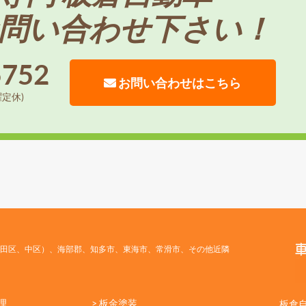
問い合わせ下さい！
5752
お問い合わせはこちら
曜定休)
田区、中区）、海部郡、知多市、東海市、常滑市、その他近隣
理
> 板金塗装
板倉