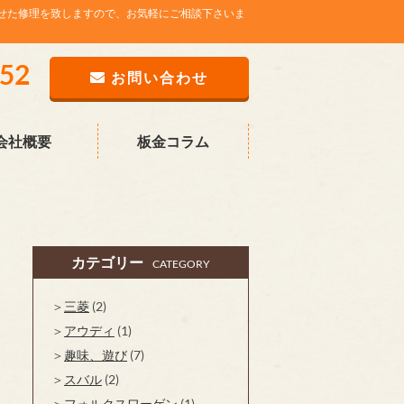
せた修理を致しますので、お気軽にご相談下さいま
752
お問い合わせ
会社概要
板金コラム
カテゴリー
CATEGORY
三菱
(2)
アウディ
(1)
趣味、遊び
(7)
スバル
(2)
フォルクスワーゲン
(1)