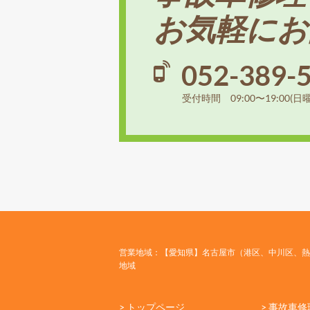
お気軽にお
052-389-
受付時間 09:00〜19:00(日
営業地域：【愛知県】名古屋市（港区、中川区、熱
地域
> トップページ
> 事故車修