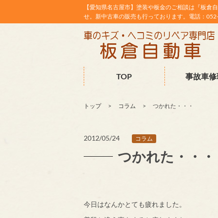
【愛知県名古屋市】塗装や板金のご相談は『板倉自
せ。新中古車の販売も行っております。電話：052-38
TOP
事故車修
トップ
コラム
つかれた・・・
2012/05/24
コラム
つかれた・・・
今日はなんかとても疲れました。