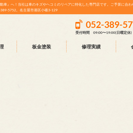
動車』へ！当社は車のキズやヘコミのリペアに特化した専門店です。ご予算に合わ
9-5752。名古屋市港区小碓3-129
052-389-5
受付時間 09:00〜19:00(日曜定休)
理
板金塗装
修理実績