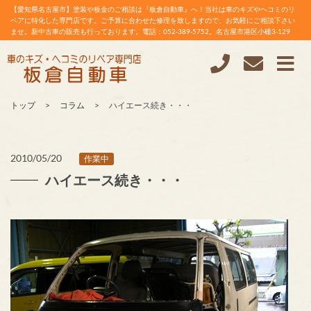
【愛知県名古屋市】塗装や板金のご相談は『板倉自動車』へ！当社は車のキズやヘコミのリ
ペアに特化した専門店です。ご予算に合わせた修理を致しますので、お気軽にご相談下さい
ませ。新中古車の販売も行っております。電話：052-389-5752。名古屋市港区小碓3-129
トップ
コラム
ハイエース続き・・・
2010/05/20
作業中
ハイエース続き・・・