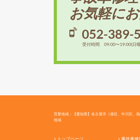
お気軽にお
052-389-
受付時間 09:00〜19:00(日
営業地域：【愛知県】名古屋市（港区、中川区、熱
地域
> トップページ
> 事故車修