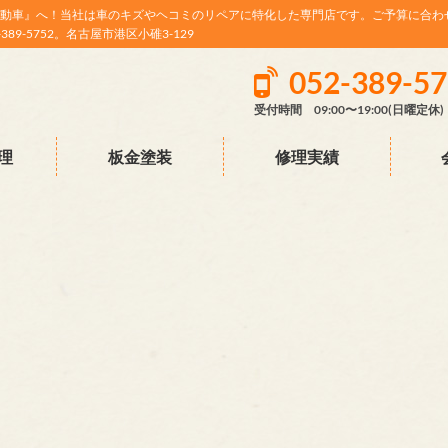
動車』へ！当社は車のキズやヘコミのリペアに特化した専門店です。ご予算に合わ
9-5752。名古屋市港区小碓3-129
052-389-5
受付時間 09:00〜19:00(日曜定休)
理
板金塗装
修理実績