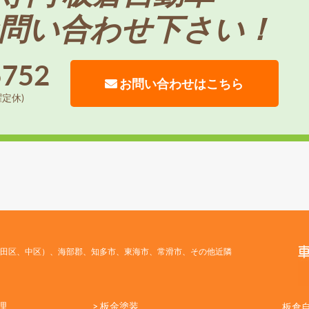
問い合わせ下さい！
5752
お問い合わせはこちら
曜定休)
田区、中区）、海部郡、知多市、東海市、常滑市、その他近隣
理
> 板金塗装
板倉