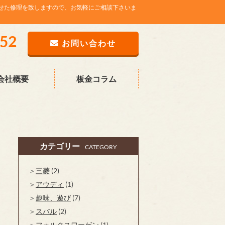
せた修理を致しますので、お気軽にご相談下さいま
752
お問い合わせ
会社概要
板金コラム
カテゴリー
CATEGORY
三菱
(2)
アウディ
(1)
趣味、遊び
(7)
スバル
(2)
フォルクスワーゲン
(1)