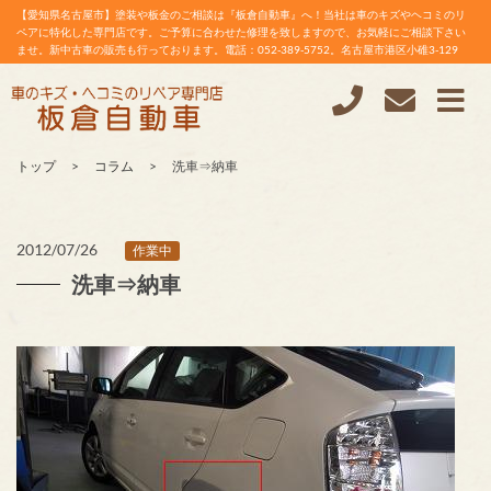
【愛知県名古屋市】塗装や板金のご相談は『板倉自動車』へ！当社は車のキズやヘコミのリ
ペアに特化した専門店です。ご予算に合わせた修理を致しますので、お気軽にご相談下さい
ませ。新中古車の販売も行っております。電話：052-389-5752。名古屋市港区小碓3-129
トップ
コラム
洗車⇒納車
2012/07/26
作業中
洗車⇒納車