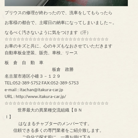
プリウスの修理が終わったので、洗車をしてもらったら
お客様の都合で、土曜日の納車になってしまいました～。
なるべく汚さないように気をつけます（汗）
☆☆☆☆☆☆☆☆☆☆☆☆☆☆☆☆☆☆☆☆☆☆☆☆☆☆
お車のキズと共に、心のキズもなおさせていただきます
自動車板金塗装、販売、車検、リース
板 倉 自 動 車
板倉 政勝
名古屋市港区小碓３－１２９
TEL:052-389-5752 FAX:052-389-5753
e-mail : itachan@itakura-car.jp
URL : http://www.itakura-car.jp/
☆☆☆☆☆☆☆☆☆☆☆☆☆☆☆☆☆☆☆☆☆☆☆☆☆☆
世界最大の異業種交流組織【ＢＮ
Ｉ】
はなまるチャプターのメンバーです。
信頼できる多くの専門業者をご紹介致します。
ご自分で探す前に、一声お掛け下さ