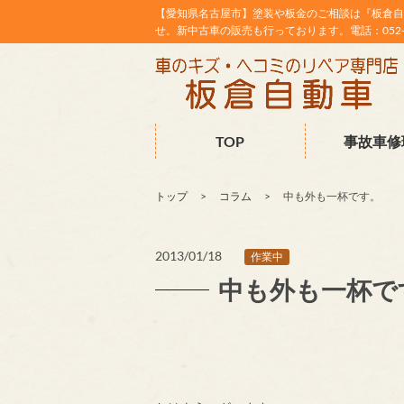
【愛知県名古屋市】塗装や板金のご相談は『板倉自
せ。新中古車の販売も行っております。電話：052-38
TOP
事故車修
トップ
コラム
中も外も一杯です。
2013/01/18
作業中
中も外も一杯で