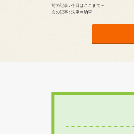
前の記事 :
今日はここまで～
次の記事 :
洗車⇒納車