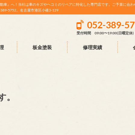
動車』へ！当社は車のキズやヘコミのリペアに特化した専門店です。ご予算に合わ
9-5752。名古屋市港区小碓3-129
052-389-5
受付時間 09:00〜19:00(日曜定休)
理
板金塗装
修理実績
す。