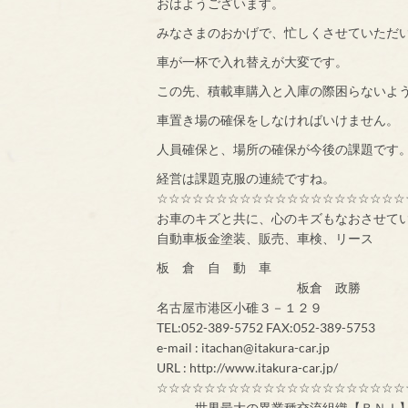
おはようございます。
みなさまのおかげで、忙しくさせていただ
車が一杯で入れ替えが大変です。
この先、積載車購入と入庫の際困らないよ
車置き場の確保をしなければいけません。
人員確保と、場所の確保が今後の課題です
経営は課題克服の連続ですね。
☆☆☆☆☆☆☆☆☆☆☆☆☆☆☆☆☆☆☆☆☆
お車のキズと共に、心のキズもなおさせて
自動車板金塗装、販売、車検、リース
板 倉 自 動 車
板倉 政勝
名古屋市港区小碓３－１２９
TEL:052-389-5752 FAX:052-389-5753
e-mail : itachan@itakura-car.jp
URL : http://www.itakura-car.jp/
☆☆☆☆☆☆☆☆☆☆☆☆☆☆☆☆☆☆☆☆☆
世界最大の異業