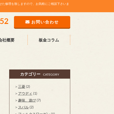
せた修理を致しますので、お気軽にご相談下さいま
752
お問い合わせ
会社概要
板金コラム
カテゴリー
CATEGORY
三菱
(2)
アウディ
(1)
趣味、遊び
(7)
スバル
(2)
フォルクスワーゲン
(1)