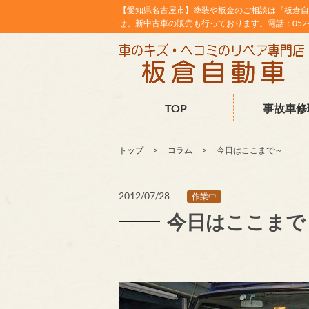
【愛知県名古屋市】塗装や板金のご相談は『板倉自
せ。新中古車の販売も行っております。電話：052-38
TOP
事故車修
トップ
コラム
今日はここまで～
2012/07/28
作業中
今日はここまで