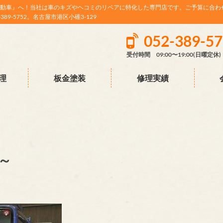
動車』へ！当社は車のキズやヘコミのリペアに特化した専門店です。ご予算に合わ
9-5752。名古屋市港区小碓3-129
052-389-5
受付時間 09:00〜19:00(日曜定休)
理
板金塗装
修理実績
～