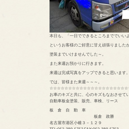
本日も、「一日でできるところまででいい
というお客様のご好意に甘え頑張りました
塗装までいけませんでした～。
また来週お預かりに行きます。
来週は完成写真をアップできると思います
では、皆様また来週～～～。
☆☆☆☆☆☆☆☆☆☆☆☆☆☆☆☆☆☆☆☆☆
お車のキズと共に、心のキズもなおさせて
自動車板金塗装、販売、車検、リース
板 倉 自 動 車
板倉 政勝
名古屋市港区小碓３－１２９
TEL:052-389-5752 FAX:052-389-5753