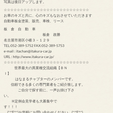
写真は後日アップします。
☆☆☆☆☆☆☆☆☆☆☆☆☆☆☆☆☆☆☆☆☆☆☆☆☆☆
お車のキズと共に、心のキズもなおさせていただきます
自動車板金塗装、販売、車検、リース
板 倉 自 動 車
板倉 政勝
名古屋市港区小碓３－１２９
TEL:052-389-5752 FAX:052-389-5753
e-mail : itachan@itakura-car.jp
URL : http://www.itakura-car.jp/
☆☆☆☆☆☆☆☆☆☆☆☆☆☆☆☆☆☆☆☆☆☆☆☆☆☆
世界最大の異業種交流組織【ＢＮ
Ｉ】
はなまるチャプターのメンバーです。
信頼できる多くの専門業者をご紹介致します。
ご自分で探す前に、一声お掛け下さ
い。
※定例会見学者も大募集中で
す！！！
(*^∇^*)お気軽にお問い合わせください。(*^∇^*)