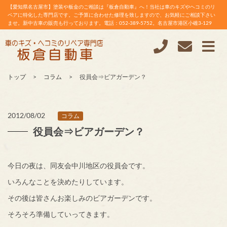
【愛知県名古屋市】塗装や板金のご相談は『板倉自動車』へ！当社は車のキズやヘコミのリ
ペアに特化した専門店です。ご予算に合わせた修理を致しますので、お気軽にご相談下さい
ませ。新中古車の販売も行っております。電話：052-389-5752。名古屋市港区小碓3-129
トップ
コラム
役員会⇒ビアガーデン？
2012/08/02
コラム
役員会⇒ビアガーデン？
今日の夜は、同友会中川地区の役員会です。
いろんなことを決めたりしています。
その後は皆さんお楽しみのビアガーデンです。
そろそろ準備していってきます。