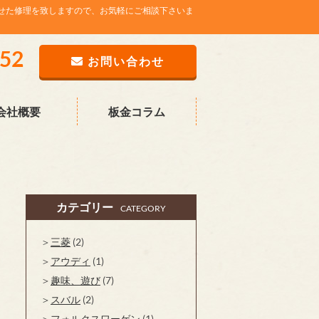
せた修理を致しますので、お気軽にご相談下さいま
752
お問い合わせ
会社概要
板金コラム
カテゴリー
CATEGORY
三菱
(2)
アウディ
(1)
趣味、遊び
(7)
スバル
(2)
フォルクスワーゲン
(1)