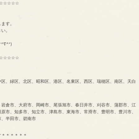
☆☆☆☆☆
種交流組織【ＢＮＩ】
ーです。
します。
に、一声お掛け下さい。
も大募集中です！！！
^∇^*)
☆☆☆☆☆
中区、緑区、北区、昭和区、港区、名東区、西区、瑞穂区、南区、天白
、岩倉市、大府市、岡崎市、尾張旭市、春日井市、刈谷市、蒲郡市、江
田原市、知多市、知立市、津島市、東海市、常滑市、豊明市、豊川市、
市、半田市、碧南市
す＊＊＊＊＊＊