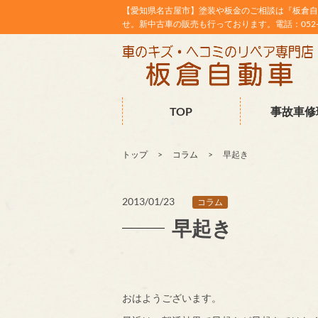
【愛知県名古屋市】塗装や板金のご相談は『板倉自
せ。新中古車の販売も行っております。電話：052-38
TOP
事故車修
トップ
コラム
早起き
2013/01/23
コラム
早起き
おはようございます。