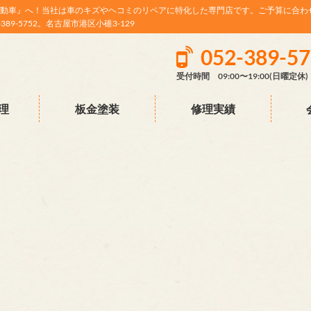
動車』へ！当社は車のキズやヘコミのリペアに特化した専門店です。ご予算に合わ
9-5752。名古屋市港区小碓3-129
052-389-5
受付時間 09:00〜19:00(日曜定休)
理
板金塗装
修理実績