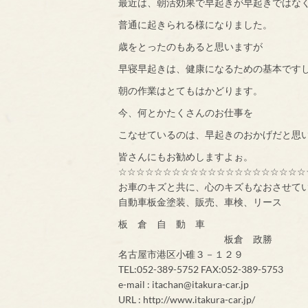
最近は、朝活効果で早起きが早起きではな
普通に起きられる様になりました。
歳をとったのもあると思いますが
早寝早起きは、健康になるための基本です
朝の作業はとてもはかどります。
今、何とかたくさんのお仕事を
こなせているのは、早起きのおかげだと思
皆さんにもお勧めしますよぉ。
☆☆☆☆☆☆☆☆☆☆☆☆☆☆☆☆☆☆☆☆☆
お車のキズと共に、心のキズもなおさせて
自動車板金塗装、販売、車検、リース
板 倉 自 動 車
板倉 政勝
名古屋市港区小碓３－１２９
TEL:052-389-5752 FAX:052-389-5753
e-mail : itachan@itakura-car.jp
URL : http://www.itakura-car.jp/