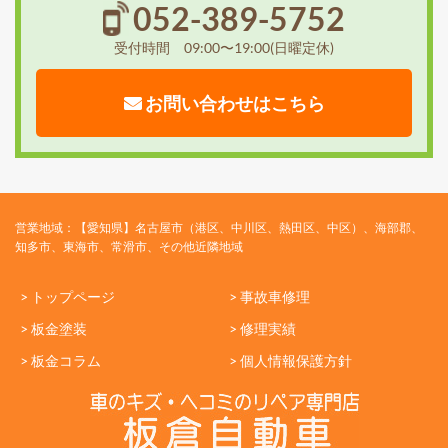
052-389-5752
受付時間 09:00〜19:00(日曜定休)
お問い合わせはこちら
営業地域：【愛知県】名古屋市（港区、中川区、熱田区、中区）、海部郡、
知多市、東海市、常滑市、その他近隣地域
> トップページ
> 事故車修理
> 板金塗装
> 修理実績
> 板金コラム
> 個人情報保護方針