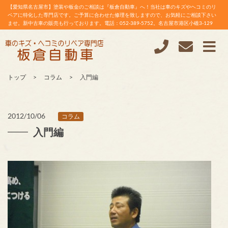
【愛知県名古屋市】塗装や板金のご相談は『板倉自動車』へ！当社は車のキズやヘコミのリ
ペアに特化した専門店です。ご予算に合わせた修理を致しますので、お気軽にご相談下さい
ませ。新中古車の販売も行っております。電話：052-389-5752。名古屋市港区小碓3-129
トップ
コラム
入門編
2012/10/06
コラム
入門編