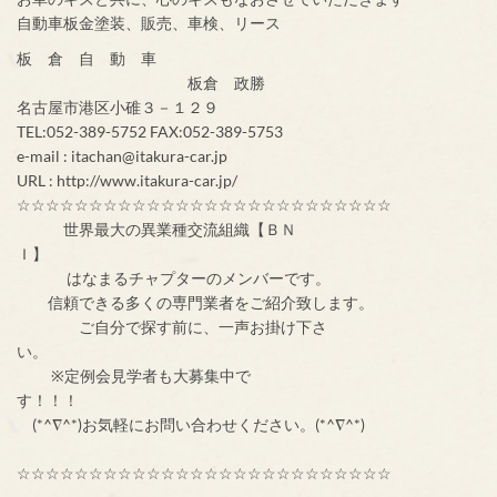
自動車板金塗装、販売、車検、リース
板 倉 自 動 車
板倉 政勝
名古屋市港区小碓３－１２９
TEL:052-389-5752 FAX:052-389-5753
e-mail : itachan@itakura-car.jp
URL : http://www.itakura-car.jp/
☆☆☆☆☆☆☆☆☆☆☆☆☆☆☆☆☆☆☆☆☆☆☆☆☆☆
世界最大の異業種交流組織【ＢＮ
Ｉ】
はなまるチャプターのメンバーです。
信頼できる多くの専門業者をご紹介致します。
ご自分で探す前に、一声お掛け下さ
い。
※定例会見学者も大募集中で
す！！！
(*^∇^*)お気軽にお問い合わせください。(*^∇^*)
☆☆☆☆☆☆☆☆☆☆☆☆☆☆☆☆☆☆☆☆☆☆☆☆☆☆