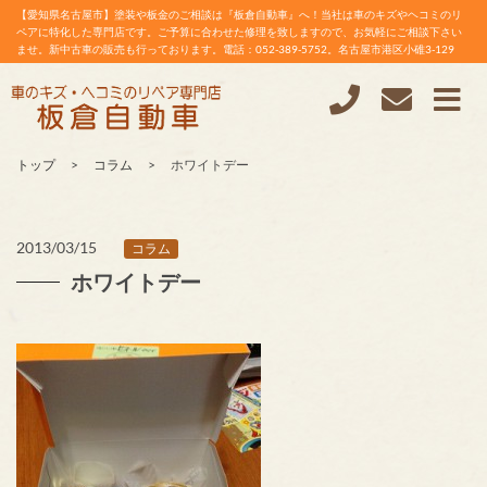
【愛知県名古屋市】塗装や板金のご相談は『板倉自動車』へ！当社は車のキズやヘコミのリ
ペアに特化した専門店です。ご予算に合わせた修理を致しますので、お気軽にご相談下さい
ませ。新中古車の販売も行っております。電話：052-389-5752。名古屋市港区小碓3-129
トップ
コラム
ホワイトデー
2013/03/15
コラム
ホワイトデー