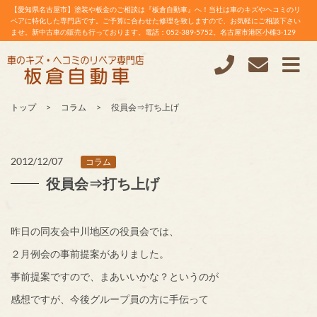
【愛知県名古屋市】塗装や板金のご相談は『板倉自動車』へ！当社は車のキズやヘコミのリ
ペアに特化した専門店です。ご予算に合わせた修理を致しますので、お気軽にご相談下さい
ませ。新中古車の販売も行っております。電話：052-389-5752。名古屋市港区小碓3-129
トップ
コラム
役員会⇒打ち上げ
2012/12/07
コラム
役員会⇒打ち上げ
昨日の同友会中川地区の役員会では、
２月例会の事前提案がありました。
事前提案ですので、まあいいかな？というのが
感想ですが、今後グループ員の方に手伝って