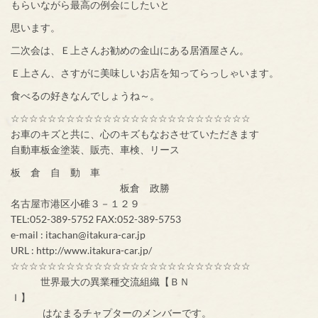
もらいながら最高の例会にしたいと
思います。
二次会は、Ｅ上さんお勧めの金山にある居酒屋さん。
Ｅ上さん、さすがに美味しいお店を知ってらっしゃいます。
食べるの好きなんでしょうね～。
☆☆☆☆☆☆☆☆☆☆☆☆☆☆☆☆☆☆☆☆☆☆☆☆☆☆
お車のキズと共に、心のキズもなおさせていただきます
自動車板金塗装、販売、車検、リース
板 倉 自 動 車
板倉 政勝
名古屋市港区小碓３－１２９
TEL:052-389-5752 FAX:052-389-5753
e-mail : itachan@itakura-car.jp
URL : http://www.itakura-car.jp/
☆☆☆☆☆☆☆☆☆☆☆☆☆☆☆☆☆☆☆☆☆☆☆☆☆☆
世界最大の異業種交流組織【ＢＮ
Ｉ】
はなまるチャプターのメンバーです。