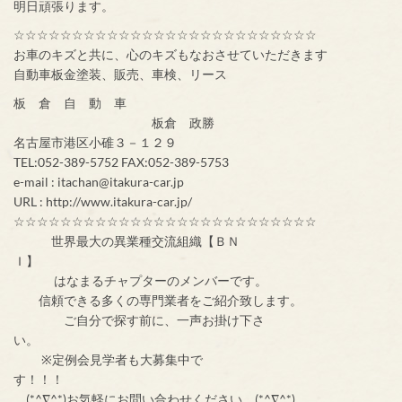
明日頑張ります。
☆☆☆☆☆☆☆☆☆☆☆☆☆☆☆☆☆☆☆☆☆☆☆☆☆☆
お車のキズと共に、心のキズもなおさせていただきます
自動車板金塗装、販売、車検、リース
板 倉 自 動 車
板倉 政勝
名古屋市港区小碓３－１２９
TEL:052-389-5752 FAX:052-389-5753
e-mail : itachan@itakura-car.jp
URL : http://www.itakura-car.jp/
☆☆☆☆☆☆☆☆☆☆☆☆☆☆☆☆☆☆☆☆☆☆☆☆☆☆
世界最大の異業種交流組織【ＢＮ
Ｉ】
はなまるチャプターのメンバーです。
信頼できる多くの専門業者をご紹介致します。
ご自分で探す前に、一声お掛け下さ
い。
※定例会見学者も大募集中で
す！！！
(*^∇^*)お気軽にお問い合わせください。(*^∇^*)