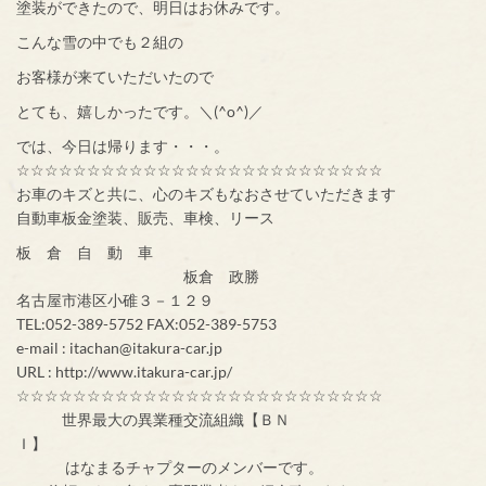
塗装ができたので、明日はお休みです。
こんな雪の中でも２組の
お客様が来ていただいたので
とても、嬉しかったです。＼(^o^)／
では、今日は帰ります・・・。
☆☆☆☆☆☆☆☆☆☆☆☆☆☆☆☆☆☆☆☆☆☆☆☆☆☆
お車のキズと共に、心のキズもなおさせていただきます
自動車板金塗装、販売、車検、リース
板 倉 自 動 車
板倉 政勝
名古屋市港区小碓３－１２９
TEL:052-389-5752 FAX:052-389-5753
e-mail : itachan@itakura-car.jp
URL : http://www.itakura-car.jp/
☆☆☆☆☆☆☆☆☆☆☆☆☆☆☆☆☆☆☆☆☆☆☆☆☆☆
世界最大の異業種交流組織【ＢＮ
Ｉ】
はなまるチャプターのメンバーです。