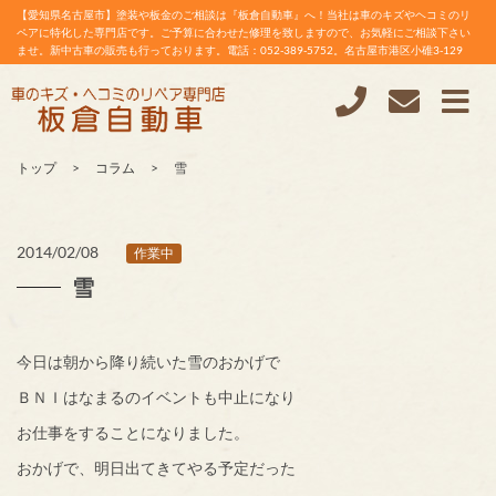
【愛知県名古屋市】塗装や板金のご相談は『板倉自動車』へ！当社は車のキズやヘコミのリ
ペアに特化した専門店です。ご予算に合わせた修理を致しますので、お気軽にご相談下さい
ませ。新中古車の販売も行っております。電話：052-389-5752。名古屋市港区小碓3-129
トップ
コラム
雪
2014/02/08
作業中
雪
今日は朝から降り続いた雪のおかげで
ＢＮＩはなまるのイベントも中止になり
お仕事をすることになりました。
おかげで、明日出てきてやる予定だった