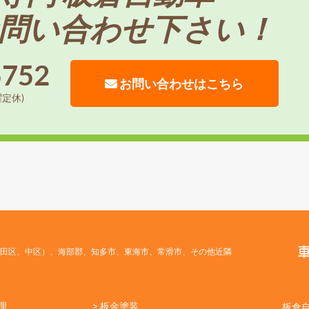
問い合わせ下さい！
5752
お問い合わせはこちら
曜定休)
田区、中区）、海部郡、知多市、東海市、常滑市、その他近隣
理
> 板金塗装
板倉