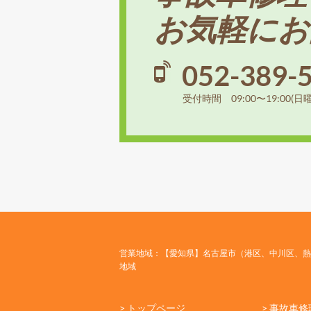
お気軽にお
052-389-
受付時間 09:00〜19:00(日
営業地域：【愛知県】名古屋市（港区、中川区、熱
地域
> トップページ
> 事故車修