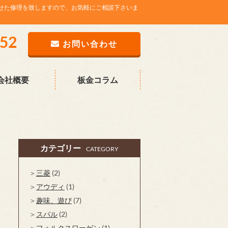
せた修理を致しますので、お気軽にご相談下さいま
752
お問い合わせ
会社概要
板金コラム
カテゴリー
CATEGORY
三菱
(2)
アウディ
(1)
趣味、遊び
(7)
スバル
(2)
フォルクスワーゲン
(1)