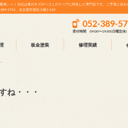
動車』へ！当社は車のキズやヘコミのリペアに特化した専門店です。ご予算に合わ
9-5752。名古屋市港区小碓3-129
052-389-5
受付時間 09:00〜19:00(日曜定休)
理
板金塗装
修理実績
・
すね・・・