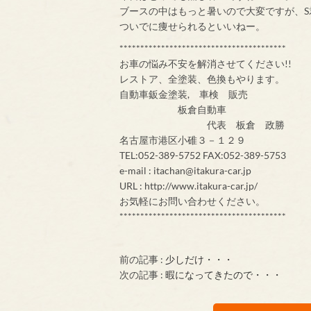
ブースの中はもっと暑いので大変ですが、
ついでに痩せられるといいねー。
****************************************
お車の悩み不安を解消させてください!!
レストア、全塗装、色換もやります。
自動車鈑金塗装, 車検 販売
板倉自動車
代表 板倉 政勝
名古屋市港区小碓３－１２９
TEL:052-389-5752 FAX:052-389-5753
e-mail : itachan@itakura-car.jp
URL : http://www.itakura-car.jp/
お気軽にお問い合わせください。
****************************************
前の記事 :
少しだけ・・・
次の記事 :
暇になってきたので・・・