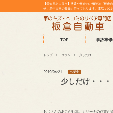
【愛知県名古屋市】塗装や板金のご相談は『板倉自
せ。新中古車の販売も行っております。電話：052-38
TOP
事故車修
トップ
コラム
少しだけ・・・
2010/06/21
作業中
少しだけ・・・
おじさんのあこがれ車、カリーナの作業が