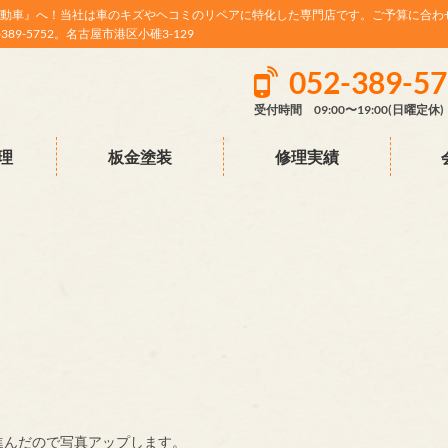
動車』へ！当社は車のキズやヘコミのリペアに特化した専門店です。ご予算に合わ
9-5752。名古屋市港区小碓3-129
052-389-5
受付時間 09:00〜19:00(日曜定休)
理
板金塗装
修理実績
進んだので写真アップします。