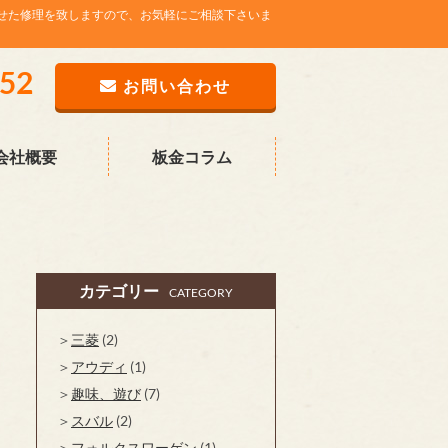
せた修理を致しますので、お気軽にご相談下さいま
752
お問い合わせ
会社概要
板金コラム
カテゴリー
CATEGORY
三菱
(2)
アウディ
(1)
趣味、遊び
(7)
スバル
(2)
フォルクスワーゲン
(1)