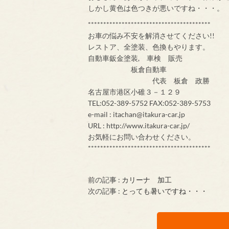
しかし黄色は色つきが悪いですね・・・。
****************************************
お車の悩み不安を解消させてください!!
レストア、全塗装、色換もやります。
自動車鈑金塗装, 車検 販売
板倉自動車
代表 板倉 政勝
名古屋市港区小碓３－１２９
TEL:052-389-5752 FAX:052-389-5753
e-mail : itachan@itakura-car.jp
URL : http://www.itakura-car.jp/
お気軽にお問い合わせください。
****************************************
前の記事 :
カリーナ 加工
次の記事 :
とっても暑いですね・・・