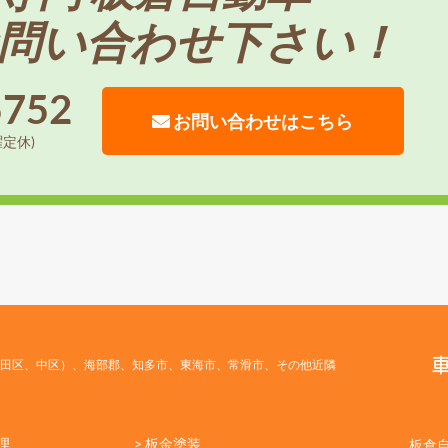
問い合わせ下さい！
5752
お問い合わせはこちら
曜定休)
田区、中区）、海部郡、知多市、東海市、常滑市、その他近隣
理
> 板金塗装
板倉