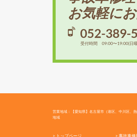
お気軽にお
052-389-
受付時間 09:00〜19:00(日
営業地域：【愛知県】名古屋市（港区、中川区、熱
地域
> トップページ
> 事故車修