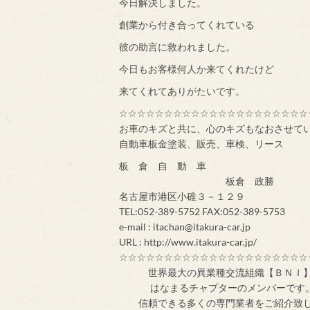
今日解決しました。
創業から付き合ってくれている
彼の助言に救われました。
今日もお客様何人か来てくれたけど
来てくれてありがたいです。
☆☆☆☆☆☆☆☆☆☆☆☆☆☆☆☆☆☆☆☆☆
お車のキズと共に、心のキズもなおさせて
自動車板金塗装、販売、車検、リース
板 倉 自 動 車
板倉 政勝
名古屋市港区小碓３－１２９
TEL:052-389-5752 FAX:052-389-5753
e-mail : itachan@itakura-car.jp
URL : http://www.itakura-car.jp/
☆☆☆☆☆☆☆☆☆☆☆☆☆☆☆☆☆☆☆☆☆
世界最大の異業
はなまるチャプターのメンバ
信頼できる多くの専門業者をご紹介致