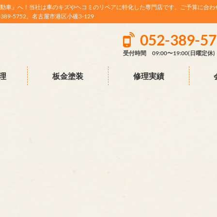
動車』へ！当社は車のキズやヘコミのリペアに特化した専門店です。ご予算に合わ
9-5752。名古屋市港区小碓3-129
052-389-5
受付時間 09:00〜19:00(日曜定休)
理
板金塗装
修理実績