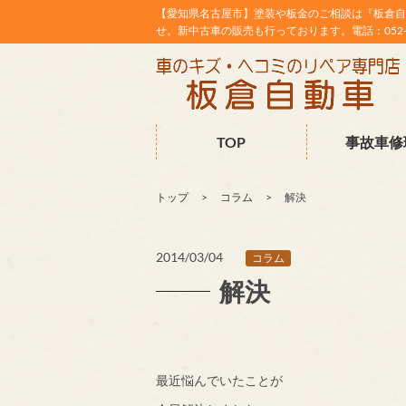
【愛知県名古屋市】塗装や板金のご相談は『板倉自
せ。新中古車の販売も行っております。電話：052-38
TOP
事故車修
トップ
コラム
解決
2014/03/04
コラム
解決
最近悩んでいたことが