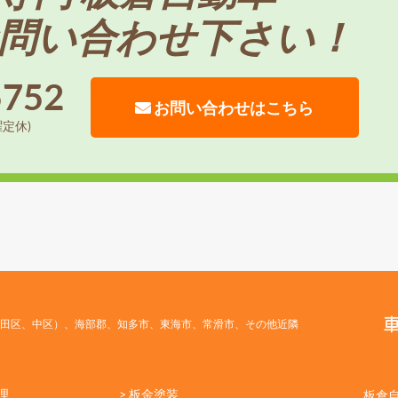
問い合わせ下さい！
5752
お問い合わせはこちら
曜定休)
田区、中区）、海部郡、知多市、東海市、常滑市、その他近隣
理
> 板金塗装
板倉