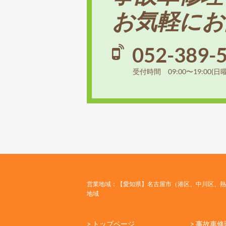
お気軽にお
052-389-
受付時間 09:00〜19:00(日
営業地域：【愛知県】名古屋市（港区、中川区、熱
地域
> トップページ
> 事故車修