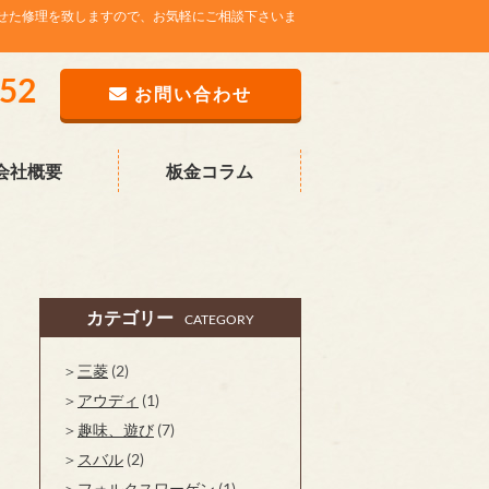
せた修理を致しますので、お気軽にご相談下さいま
752
お問い合わせ
会社概要
板金コラム
カテゴリー
CATEGORY
三菱
(2)
アウディ
(1)
趣味、遊び
(7)
スバル
(2)
フォルクスワーゲン
(1)