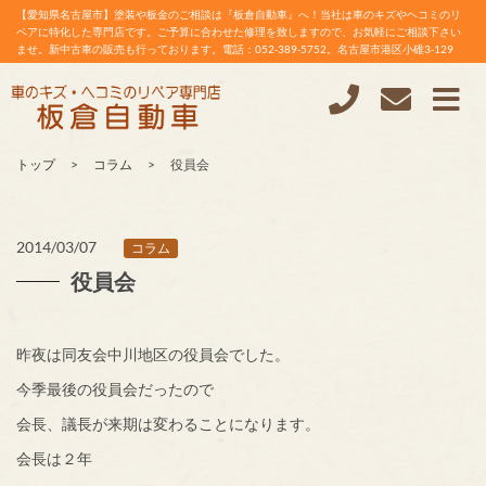
【愛知県名古屋市】塗装や板金のご相談は『板倉自動車』へ！当社は車のキズやヘコミのリ
ペアに特化した専門店です。ご予算に合わせた修理を致しますので、お気軽にご相談下さい
ませ。新中古車の販売も行っております。電話：052-389-5752。名古屋市港区小碓3-129
トップ
コラム
役員会
2014/03/07
コラム
役員会
昨夜は同友会中川地区の役員会でした。
今季最後の役員会だったので
会長、議長が来期は変わることになります。
会長は２年