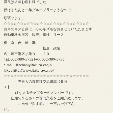
議長は３年お疲れ様でした。
僕はまだあと一年グループ長のようなので
頑張ります。
☆☆☆☆☆☆☆☆☆☆☆☆☆☆☆☆☆☆☆☆☆☆☆☆☆☆
お車のキズと共に、心のキズもなおさせていただきます
自動車板金塗装、販売、車検、リース
板 倉 自 動 車
板倉 政勝
名古屋市港区小碓３－１２９
TEL:052-389-5752 FAX:052-389-5753
e-mail : itachan@itakura-car.jp
URL : http://www.itakura-car.jp/
☆☆☆☆☆☆☆☆☆☆☆☆☆☆☆☆☆☆☆☆☆☆☆☆☆☆
世界最大の異業種交流組織【ＢＮ
Ｉ】
はなまるチャプターのメンバーです。
信頼できる多くの専門業者をご紹介致します。
ご自分で探す前に、一声お掛け下さ
い。